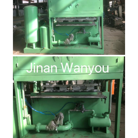
품
질
관
리
연
락
처
뉴
스