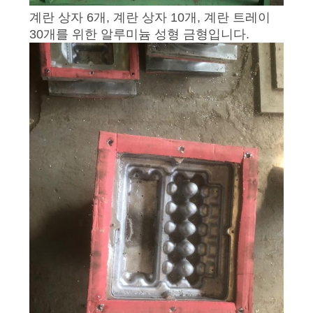
모
계란 상자 6개, 계란 상자 10개, 계란 트레이
든
30개를 위한 알루미늄 성형 금형입니다.
케
이
스
견
적
요
청
사