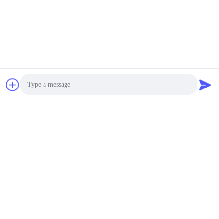
2026-06-30
진안 와뉴 고자동화 계란 트레이
기계 중앙 유럽 제조 표준을 충
족
Photo
Video Call
Audio Call