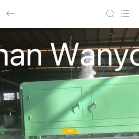
Copyright
©
2018
-
2026
Jinan
Wanyou
Packing
홈
Machinery
Factory.
All
Rights
Reserved.
제
품
소
개
동
영
NEWS