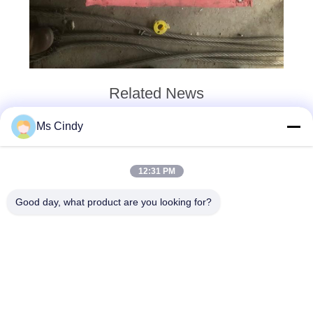
이
트
맵
Related News
개
Ms Cindy
2026-07-13
인
보츠와나 계란 트레이 기계 시장
정
분석
12:31 PM
보
Good day, what product are you looking for?
보
2026-07-06
동남아시아를 위한 진안 원유 달
호
걀 트레이 기계 콤팩트하고 고효
정
율의 펄프 폼링 장비
책