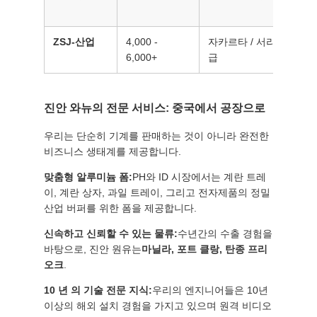
이
트
ZSJ-산업
4,000 -
자카르타 / 서라바야의 
6,000+
급
맵
진안 와뉴의 전문 서비스: 중국에서 공장으로
개
우리는 단순히 기계를 판매하는 것이 아니라 완전한
인
비즈니스 생태계를 제공합니다.
정
맞춤형 알루미늄 폼:
PH와 ID 시장에서는 계란 트레
이, 계란 상자, 과일 트레이, 그리고 전자제품의 정밀
보
산업 버퍼를 위한 폼을 제공합니다.
보
신속하고 신뢰할 수 있는 물류:
수년간의 수출 경험을
바탕으로, 진안 원유는
마닐라, 포트 클랑, 탄종 프리
호
오크
.
정
10 년 의 기술 전문 지식:
우리의 엔지니어들은 10년
이상의 해외 설치 경험을 가지고 있으며 원격 비디오
책