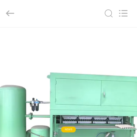
Copyright
©
2018
-
2026
Jinan
Wanyou
Packing
홈
Machinery
Factory.
All
Rights
Reserved.
제
품
소
개
동
영
NEWS