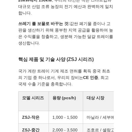
모
20kW에서 150kW
, 우리의 라인은 작은 스타트업과
대규모 산업 조류 농장의 전기 예산과 완벽하게 일치
든
합니다.
케
쓰레기 를 보물로 바꾸는 것:
값싼 폐기물 종이나 고
판을 생산하기 위해 풍부한 지역 공급을 활용하여 높
이
은 수익률을 창출하고, 생분해 가능한 달걀 트레이를
생산합니다.
스
핵심 제품 및 기술 사양 (ZSJ 시리즈)
견
국가 계란 트레이 기계 제조 면허를 획득 중국 최초
의 기업 중 하나로서, 우리의 장비는
CE 인증
, 최고
적
국제 수출 기준을 충족합니다.
요
모델 시리즈
용량 (pcs/h)
대상 시장
청
ZSJ-작은
1,000 - 1,500
마닐라 / 세부에서 스타
사
ZSJ-중간
2,000 - 3,500
조호르 / 셀랑고르의 중