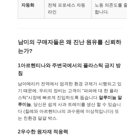
이
자동화
전체 프로세스 자동
노동 의존도를 줄이고,
라인
합니다.
트
맵
남미의 구매자들은 왜 진난 원유를 신뢰하
개
는가?
인
1아르헨티나와 주변국에서의 플라스틱 금지 방
침
정
남아메리카 전역에서 엄격한 환경 규제가 시행되고 있
보
기 때문에, 우리의 장비는 고객이 "파퍼에 대 한 플라
스틱"시장에 빠르게 진입하도록 돕습니다.
알루미늄 알
보
루미늄
, 당신은 쉽게 사과 트레이를 생산 할 수 있습니
다 (칠레와 아르헨티나의 과수원에 이상적입니다) 또
호
는 친환경 달걀 박스.
정
2우수한 원자재 적응력
책