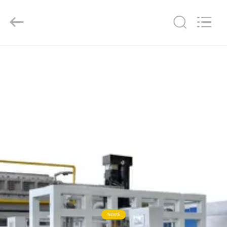
Copyright
©
2018
-
2026
Jinan
Wanyou
Packing
홈
Machinery
Factory.
All
Rights
Reserved.
제
품
소
개
동
영
NEWS