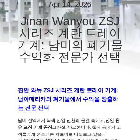
상
Apr 14, 2026
Jinan Wanyou ZSJ
회
시리즈 계란 트레이
사
기계: 남미의 폐기물
소
수익화 전문가 선택
개
공
진안 와뉴 ZSJ 시리즈 계란 트레이 기계:
장
남아메리카의 폐기물에서 수익을 창출하
투
는 전문 선택
어
남미 전역에서 녹색 산업 전환의 물결 속에서,
진안 원
유 포장 기계 공장
브라질, 아르헨티나, 칠레 등에서 고
객들에게 선호되는 파트너로 떠오르고 있습니