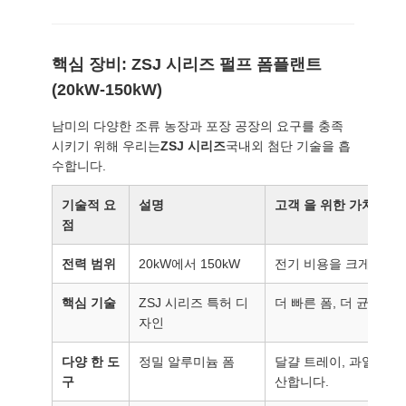
모
든
핵심 장비: ZSJ 시리즈 펄프 폼플랜트
케
(20kW-150kW)
이
남미의 다양한 조류 농장과 포장 공장의 요구를 충족
스
시키기 위해 우리는
ZSJ 시리즈
국내외 첨단 기술을 흡
수합니다.
견
기술적 요
설명
고객 을 위한 가치
점
적
전력 범위
20kW에서 150kW
전기 비용을 크게 최적
요
핵심 기술
ZSJ 시리즈 특허 디
더 빠른 폼, 더 균일한 
청
자인
다양 한 도
정밀 알루미늄 폼
달걀 트레이, 과일 트레
사
구
산합니다.