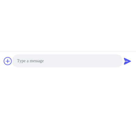
Photo
Video Call
Audio Call