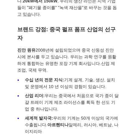
품
다.
20kW에서 150kW
, 우리의 생산 라인은 지역 기업
들이 "폐기물 종이를" "녹색 재산을"로 바꾸는 것을 돕
질
고 있습니다.
관
브랜드 강점: 중국 펄프 폼프 산업의 선구
리
자
진안 원유
2008년에 설립되었으며 중국 산둥성 진안
연
시에 본사를 두고 있습니다. 우리는 과학 연구를 원활
하게 통합하는 유명한 포장 기계 회사입니다.산업 제
락
조업, 국제 무역.
수십 년의 전문 지식:
기계 설계, 기술, 생산, 설치
처
및 운영에서 10 년 이상의 경험이 있습니다.
산업 리더:
우리는 중국에서 처음으로 국가 종이 달
뉴
걀 트레이 기계 제조 라이선스를 획득 한 선도 기
업 중 하나입니다.
스
세계적 발자국:
우리의 기계는 50개 이상의 국가에
수출됩니다.
아르헨티나
알제리, 러시아, 베트남, 나
이지리아