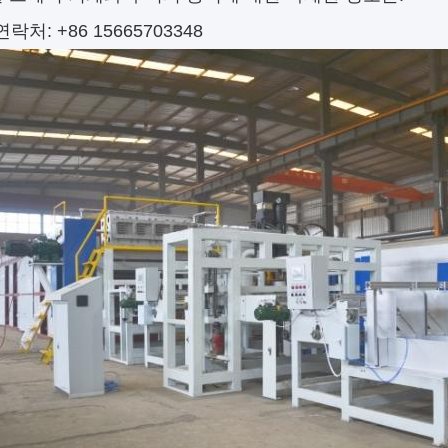
락처: +86 15665703348