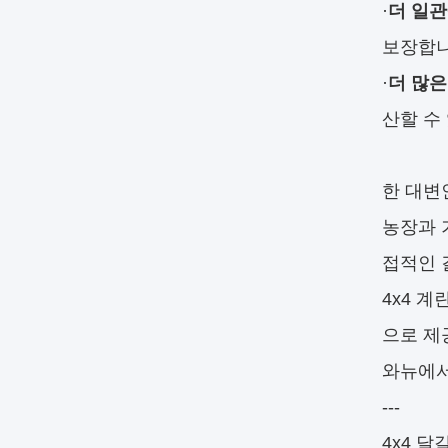
·
더 일관
보장합니
·
더 많은
산할 수
한 대변
농장과 
접적인 
4x4 
으로 제
와뉴에서
---
4x4 