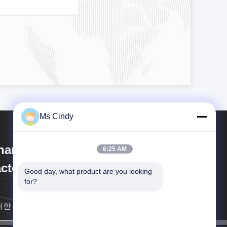
Ms Cindy
nan Wanyou Packing Machinery
6:25 AM
ctory
Good day, what product are you looking 
for?
대한 빨리 다시 연락드리겠습니다.