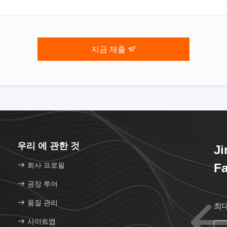
지금 제출
우리 에 관한 것
Ji
회사 프로필
Fa
공장 투어
품질 관리
최
사이트맵