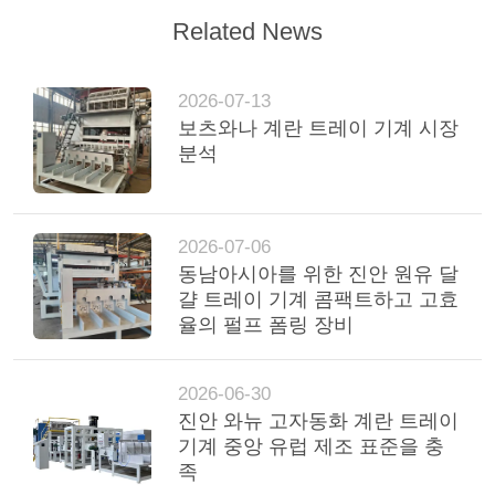
Related News
2026-07-13
보츠와나 계란 트레이 기계 시장
분석
2026-07-06
동남아시아를 위한 진안 원유 달
걀 트레이 기계 콤팩트하고 고효
율의 펄프 폼링 장비
2026-06-30
진안 와뉴 고자동화 계란 트레이
기계 중앙 유럽 제조 표준을 충
족