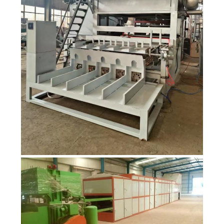
이
트
맵
개
인
정
보
보
호
정
책