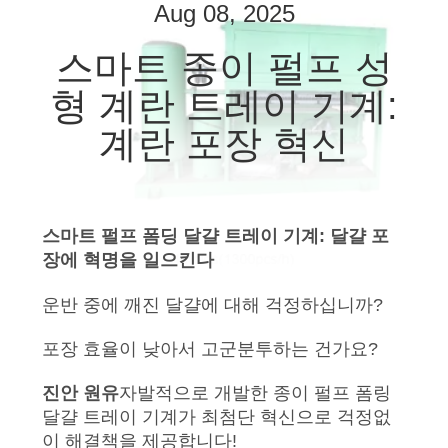
상
Aug 08, 2025
스마트 종이 펄프 성
회
형 계란 트레이 기계:
사
계란 포장 혁신
소
개
스마트 펄프 폼딩 달걀 트레이 기계: 달걀 포
공
장에 혁명을 일으킨다
장
운반 중에 깨진 달걀에 대해 걱정하십니까?
투
포장 효율이 낮아서 고군분투하는 건가요?
어
진안 원유
자발적으로 개발한 종이 펄프 폼링
달걀 트레이 기계가 최첨단 혁신으로 걱정없
이 해결책을 제공합니다!