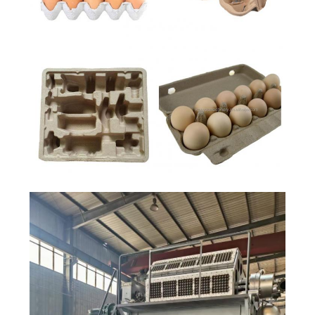
모
든
케
이
스
견
적
요
청
사