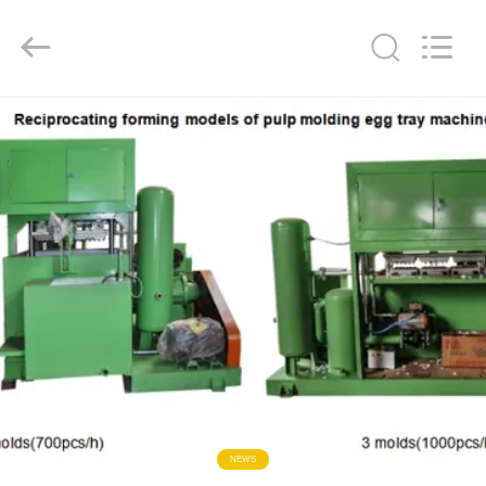
Copyright
©
2018
-
2026
Jinan
Wanyou
Packing
홈
Machinery
Factory.
All
Rights
Reserved.
제
품
소
개
동
영
NEWS