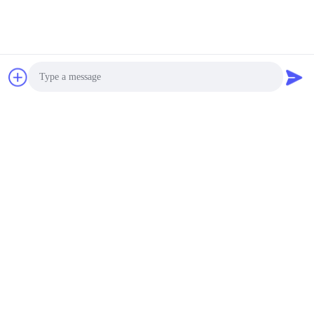
Photo
Video Call
Audio Call