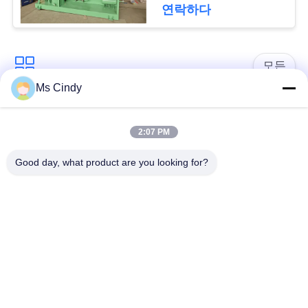
모
조절 알루미늄 폼 PLC
연락하다
제어
든
케
모든
이
Ms Cindy
스
계란 트레이 생산 라
종이 난좌 성형기
인
2:07 PM
견
Good day, what product are you looking for?
알 통 성형기
작은 난좌 성형기
적
계란 트레이 만드는
요
펄프지 몰딩기
기계
청
난좌 패키징 머신
애플 트레이 성형기
사