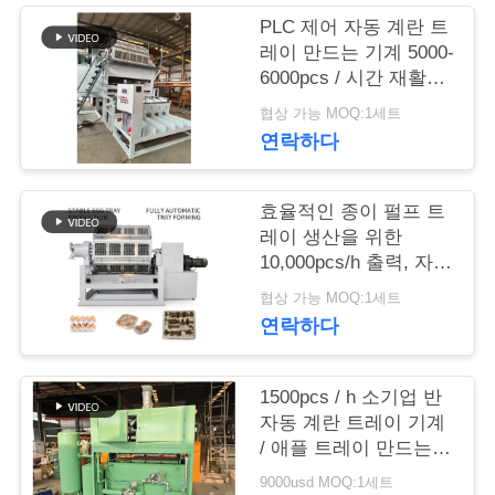
품
PLC 제어 자동 계란 트
질
레이 만드는 기계 5000-
6000pcs / 시간 재활용
관
종이 펄프 폼 제작 라인
협상 가능 MOQ:1세트
리
연락하다
연
효율적인 종이 펄프 트
레이 생산을 위한
락
10,000pcs/h 출력, 자동
적재 시스템 및 재활용
처
협상 가능 MOQ:1세트
용지 투입 기능을 갖춘
연락하다
계란 트레이 제작 기계
뉴
1500pcs / h 소기업 반
스
자동 계란 트레이 기계
/ 애플 트레이 만드는
기계 간단한 구조 속도
9000usd MOQ:1세트