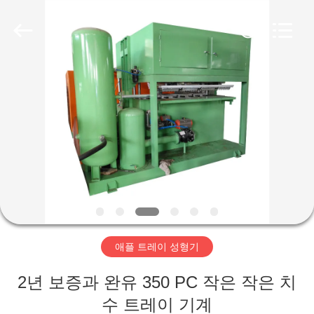
Copyright
©
2018
-
2026
Jinan
Wanyou
Packing
홈
Machinery
Factory.
All
Rights
Reserved.
제
품
소
개
애플 트레이 성형기
동
2년 보증과 완유 350 PC 작은 작은 치
영
수 트레이 기계