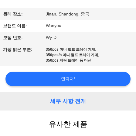
상
원래 장소:
Jinan, Shandong, 중국
회
Wanyou
브랜드 이름:
사
Wy-D
모델 번호:
소
,
가장 밝은 부분:
350pcs 미니 펄프 트레이 기계
,
개
350pcs/h 미니 펄프 트레이 기계
350pcs 계란 트레이 폼 머신
공
연락처!
장
세부 사항 전개
투
어
유사한 제품