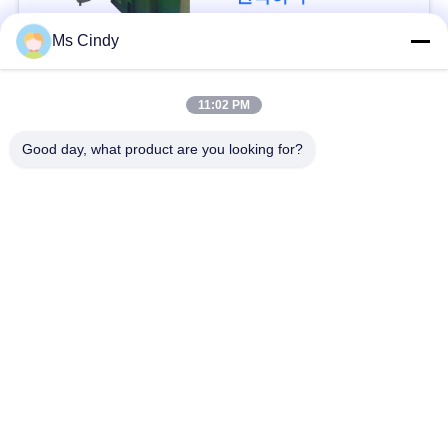
모
든
Ms Cindy
케
모든
11:02 PM
이
종이 난좌 성형기
계란 쟁반 생산 라인
Good day, what product are you looking for?
스
계란 판지 만들기 기
작은 난좌 성형기
견
계
적
기계를 만드는 계란
펄프지 몰딩기
요
쟁반
청
난좌 패키징 머신
애플 트레이 성형기
사