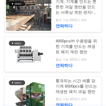
품
기계, 기계를 만드는 튼
튼한 과일 쟁반을 만드
질
는 서류상 계란 판지/쟁
관
반
협상 가능 MOQ:1 세트
연락하다
리
4000pcs/H 수용량을 위
연
한 기계를 만드는 재생
된 폐지 계란 쟁반
락
협상 가능 MOQ:1 세트
처
연락하다
뉴
통과되는 시간 세륨 당
기계 6000pcs를 만드는
스
재생된 폐지 과일 쟁반
협상 가능 MOQ:1 세트
연락하다