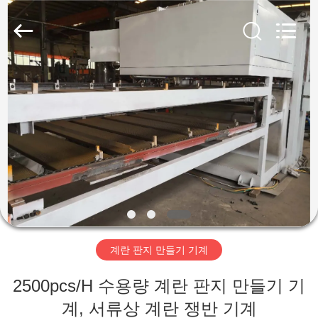
Copyright
©
2018
-
2026
Jinan
Wanyou
Packing
홈
Machinery
Factory.
All
Rights
Reserved.
제
품
소
개
계란 판지 만들기 기계
동
2500pcs/H 수용량 계란 판지 만들기 기
영
계, 서류상 계란 쟁반 기계