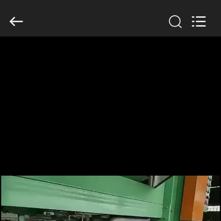
Copyright
©
2018
-
2026
Jinan
Wanyou
Packing
홈
Machinery
Factory.
All
Rights
Reserved.
제
품
소
개
동
영