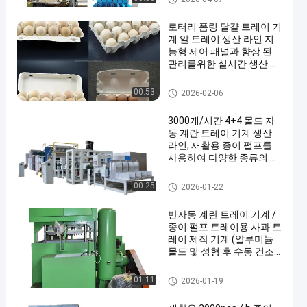
로터리 폼링 달걀 트레이 기
계 알 트레이 생산 라인 지
능형 제어 패널과 향상 된
관리를위한 실시간 생산 모
니터링
계란 트레이 생산 라인
00:53
2026-02-06
3000개/시간 4+4 몰드 자
동 계란 트레이 기계 생산
라인, 재활용 종이 펄프를
사용하여 다양한 종류의 계
란 트레이 및 상자 제작,
PLC 제어
계란 트레이 생산 라인
00:25
2026-01-22
반자동 계란 트레이 기계 /
종이 펄프 트레이용 사과 트
레이 제작 기계 (알루미늄
몰드 및 성형 후 수동 건조
공정 포함)
애플 트레이 성형기
01:11
2026-01-19