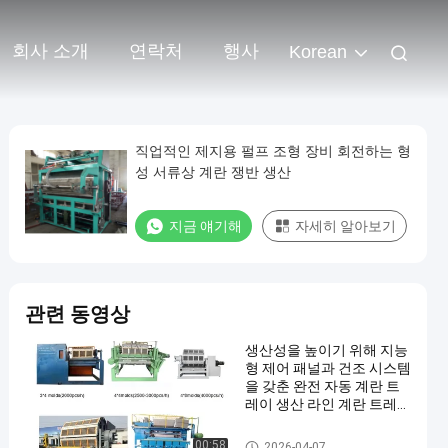
회사 소개
연락처
행사
Korean
직업적인 제지용 펄프 조형 장비 회전하는 형
성 서류상 계란 쟁반 생산
지금 얘기해
자세히 알아보기
관련 동영상
생산성을 높이기 위해 지능
형 제어 패널과 건조 시스템
을 갖춘 완전 자동 계란 트
레이 생산 라인 계란 트레이
제조 기계 700-6000pcs /
h 용량
계란 트레이 생산 라인
00:58
2026-04-07