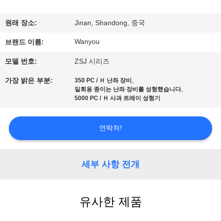
상
원래 장소:
Jinan, Shandong, 중국
회
Wanyou
브랜드 이름:
사
모델 번호:
ZSJ 시리즈
소
,
가장 밝은 부분:
350 PC / Ｈ 난좌 장비
,
개
일회용 종이는 난좌 장비를 성형했습니다
5000 PC / Ｈ 사과 트레이 성형기
공
연락처!
장
세부 사항 전개
투
어
유사한 제품