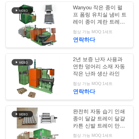
품
Wanyou 작은 종이 펄
질
프 폼링 유치실 냄비 트
레이 종이 계란 트레이
관
기계
협상 가능 MOQ:1세트
리
연락하다
연
2년 보증 난자 사용과
연한 덩어리 소재 자동
락
작은 난좌 생산 라인
처
협상 가능 MOQ:1세트
연락하다
뉴
완전히 자동 습기 인쇄
스
종이 달걀 트레이 달걀
카튼 신발 트레이 만드
는 기계
협상 가능 MOQ:1세트