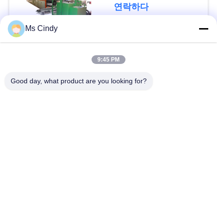
모
연락하다
든
Ms Cindy
케
모든
이
9:45 PM
스
계란 트레이 생산 라
Good day, what product are you looking for?
종이 난좌 성형기
인
견
알 통 성형기
작은 난좌 성형기
적
계란 트레이 만드는
요
펄프지 몰딩기
기계
청
난좌 패키징 머신
애플 트레이 성형기
사