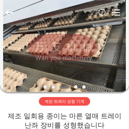
Copyright
©
2018
-
2026
Jinan
Wanyou
Packing
홈
Machinery
Factory.
All
Rights
Reserved.
제
품
소
개
계란 트레이 성형 기계
동
제조 일회용 종이는 마른 열매 트레이
영
난좌 장비를 성형했습니다