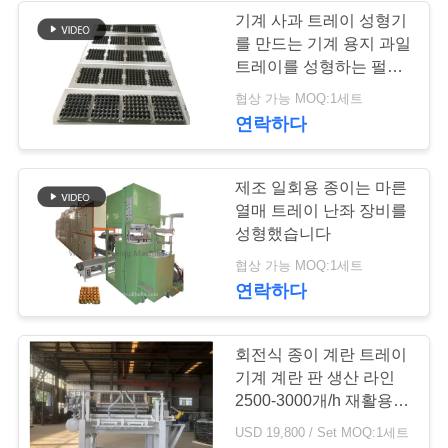
모
기계 사과 트레이 성형기
든
를 만드는 기계 용지 과일
36
트레이를 성형하는 펄프
케
지
협상 가능 MOQ:1세트
난좌 패키징 머신
이
연락하다
스
제조 일회용 종이는 마른
열매 트레이 난좌 장비를
견
성형했습니다
27
적
협상 가능 MOQ:1세트
연락하다
요
애플 트레이 성형기
청
회전식 종이 계란 트레이
기계 계란 판 생산 라인
2500-3000개/h 재활용
사
종이 펄프 성형 기계
USD 19,800 / Set MOQ:1세트