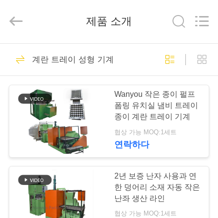
Copyright
©
2018
제품 소개
-
2026
Jinan
Wanyou
Packing
홈
108
Machinery
Factory.
계란 트레이 성형 기계
All
Rights
종이 난좌 성형기
Reserved.
제
Wanyou 작은 종이 펄프
품
폼링 유치실 냄비 트레이
종이 계란 트레이 기계
소
협상 가능 MOQ:1세트
개
연락하다
102
계란 트레이 생산 라
동
2년 보증 난자 사용과 연
한 덩어리 소재 자동 작은
인
영
난좌 생산 라인
협상 가능 MOQ:1세트