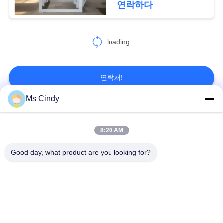
이
연락하다
12
트
loading...
난좌 주형
맵
연락처!
개
Ms Cindy
인
모든
정
44
8:20 AM
계란 트레이 성형 기
보
계란 트레이 생산 라
Good day, what product are you looking for?
종이 난좌 성형기
보
인
계
호
알 통 성형기
작은 난좌 성형기
정
책
계란 트레이 만드는