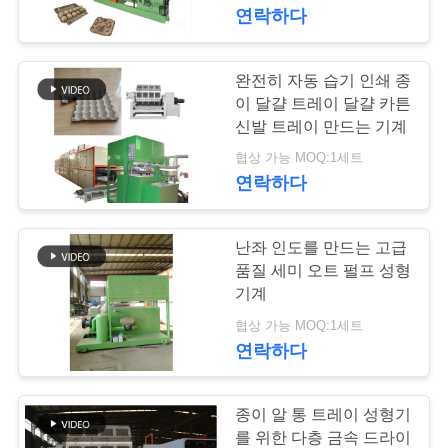
상
연락하다
회
완전히 자동 습기 인쇄 종
78
사
이 달걀 트레이 달걀 카튼
신발 트레이 만드는 기계
알 통 성형기
소
협상 가능 MOQ:1세트
연락하다
개
난좌 인도를 만드는 고급
공
품질 세미 오트 펄프 성형
장
기계
48
협상 가능 MOQ:1세트
투
연락하다
작은 난좌 성형기
어
종이 알 통 트레이 성형기
를 위한 다층 금속 드라이