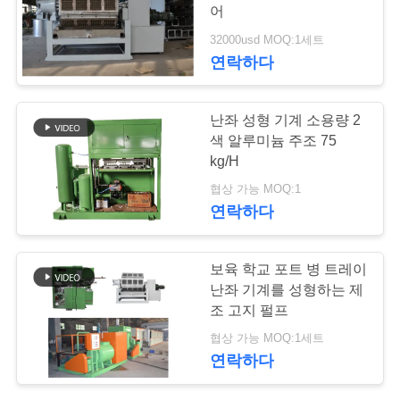
품
어
질
32000usd MOQ:1세트
65
연락하다
관
계란 트레이 만드는
리
난좌 성형 기계 소용량 2
기계
색 알루미늄 주조 75
kg/H
연
협상 가능 MOQ:1
락
연락하다
처
62
보육 학교 포트 병 트레이
난좌 기계를 성형하는 제
뉴
펄프지 몰딩기
조 고지 펄프
스
협상 가능 MOQ:1세트
연락하다